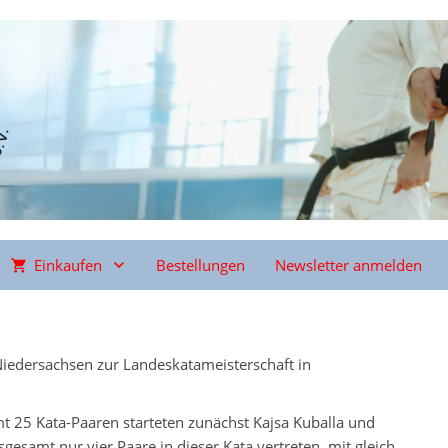
Einkaufen
Bestellungen
Newsletter anmelden
Niedersachsen zur Landeskatameisterschaft in
mt 25 Kata-Paaren starteten zunächst Kajsa Kuballa und
esamt nur vier Paare in dieser Kata vertreten, mit gleich